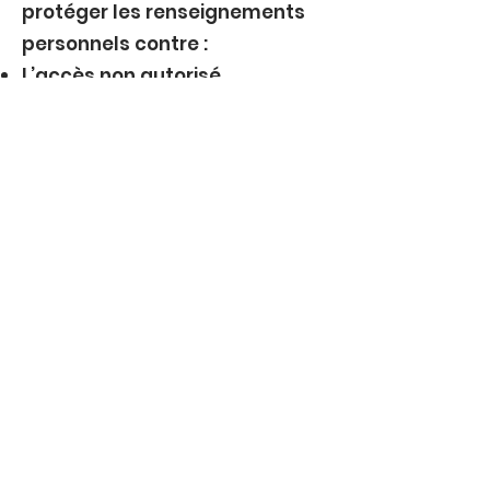
protéger les renseignements
personnels contre :
L’accès non autorisé
La divulgation
La perte
L’altération
8. Droits des personnes
concernées – Loi 25 (Québec)
Conformément à la Loi 25, vous
avez le droit :
D’accéder aux renseignements
personnels vous concernant
De demander leur rectification
De retirer votre consentement
De déposer une plainte auprès